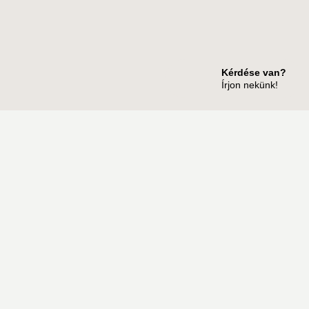
Kérdése van?
Írjon nekünk!
HASZNOS OLDALAK
19.00
Árlista
Rólunk
Szolgáltatások
Ajándékutalvány
Gyakori kérdések
Termékek