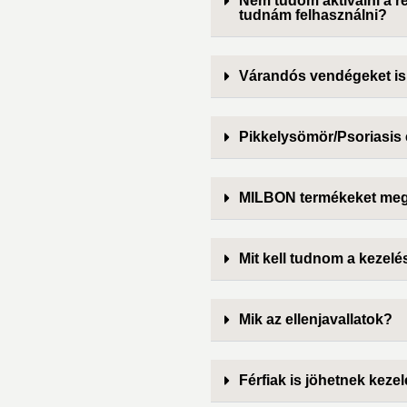
Nem tudom aktiválni a 
tudnám felhasználni?
Várandós vendégeket is
Pikkelysömör/Psoriasis 
MILBON termékeket meg 
Mit kell tudnom a kezelés
Mik az ellenjavallatok?
Férfiak is jöhetnek keze