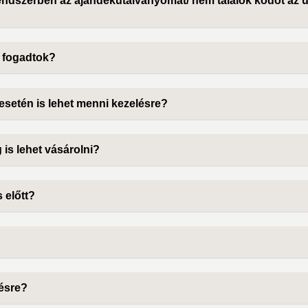
rendszerben az ajándékutalványomat/ nem találok kódot az
 fogadtok?
esetén is lehet menni kezelésre?
is lehet vásárolni?
 előtt?
lésre?